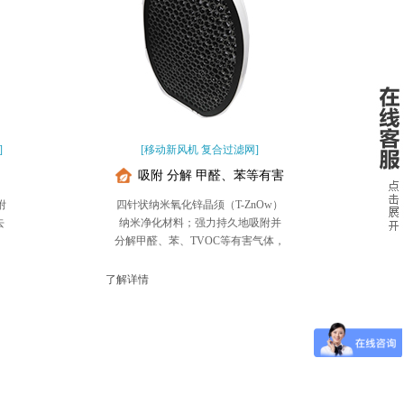
]
[移动新风机 复合过滤网]
吸附 分解 甲醛、苯等有害
物质
附
四针状纳米氧化锌晶须（T-ZnOw）
去
纳米净化材料；强力持久地吸附并
分解甲醛、苯、TVOC等有害气体，
杜绝二次污染
了解详情