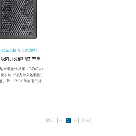
[柜式新风机 复合过滤网]
吸附并分解甲醛 苯等
纳米氧化锌晶须（T-ZnOw）
净化材料；强力持久地吸附并
醛、苯、TVOC等有害气体，
杜绝二次污染
首页
<<
1
>>
尾页